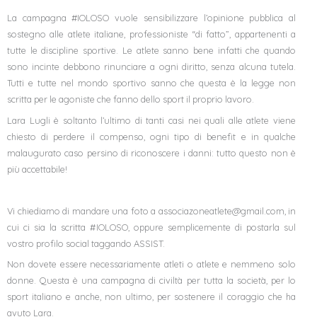
La campagna #IOLOSO vuole sensibilizzare l’opinione pubblica al
sostegno alle atlete italiane, professioniste “di fatto”, appartenenti a
tutte le discipline sportive. Le atlete sanno bene infatti che quando
sono incinte debbono rinunciare a ogni diritto, senza alcuna tutela.
Tutti e tutte nel mondo sportivo sanno che questa è la legge non
scritta per le agoniste che fanno dello sport il proprio lavoro.
Lara Lugli è soltanto l’ultimo di tanti casi nei quali alle atlete viene
chiesto di perdere il compenso, ogni tipo di benefit e in qualche
malaugurato caso persino di riconoscere i danni: tutto questo non è
più accettabile!
Vi chiediamo di mandare una foto a associazoneatlete@gmail.com, in
cui ci sia la scritta #IOLOSO, oppure semplicemente di postarla sul
vostro profilo social taggando ASSIST.
Non dovete essere necessariamente atleti o atlete e nemmeno solo
donne. Questa è una campagna di civiltà per tutta la società, per lo
sport italiano e anche, non ultimo, per sostenere il coraggio che ha
avuto Lara.