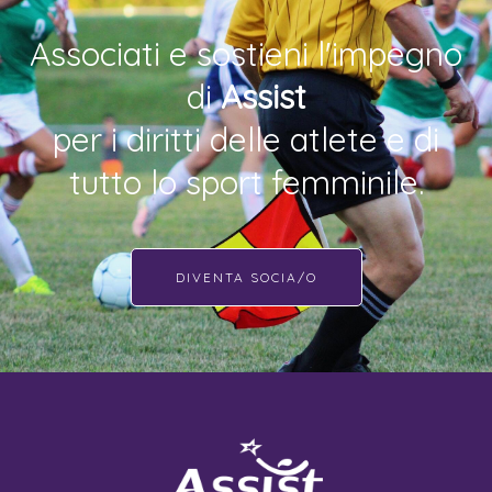
Associati e sostieni l'impegno
di
Assist
per i diritti delle atlete e di
tutto lo sport femminile.
DIVENTA SOCIA/O