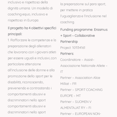
inclusivo e rispettoso della
la preparazione sul para sport,
dignità umana. Un modello di
per mettere in pratica
coaching equo, inclusivo e
l’uguaglianza e l’inclusione nel
rispettoso in Europa.
coaching.
Il progetto ha 4 obiettivi specifici
Funding programme: Erasmus
principali:
+ Sport – Collaborative
1. Rafforzare le competenze e la
Partnership
preparazione degli allenatori
Project: 101134161
che lavorano con i giovani atleti
Partners:
per essere uguali e inclusivi, con
Coordinatore – Assist–
particolare attenzione
Associazione Nationale Atlete –
all’inclusione delle donne e alla
IT
promozione dello sport per le
Partner – Association Alice
disabilità, riconoscendo,
Milliat – FR
prevenendo e contrastando i
Partner – SPORT COACHING
comportamenti abusivi e
EUROPE – MT
discriminatori nello sport
Partner – SUOMEN V
comportamenti abusivi e
ALMENTAJAT RY – FI
discriminatori nello sport
Partner – EUROPEAN NON-