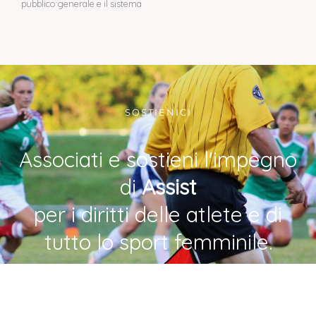
pubblico generale e il sistema
SOSTIENICI
Associati e sostieni l'impegno
di
Assist
per i diritti delle atlete e di
tutto lo sport femminile.
DIVENTA SOCIA/O