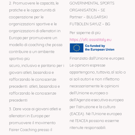
2. Promuovere le capacità, le
GOVERNMENTAL SPORTS
pratiche e le opportunità di
ORGANISATION – SE
cooperazione per le
Partner – BULGARSKI
organizzazioni sportive e le
FUTBOLEN SAYUZ – BG
organizzazioni di allenatori in
Per saperne di più
Europa per promuovere un
https://afc.assistitaly.eu
modello di coaching che possa
contribuire a un ambiente
Finanziato dall’Unione europea.
sportivo più
Le opinioni espresse
sicuro, inclusivo e paritario per i
appartengono, tuttavia, al solo o
giovani atleti, basandosi e
ai soli autori e non riflettono
rafforzando le conoscenze
necessariamente le opinioni
precedenti. atleti, basandosi e
dell’Unione europea o
rafforzando le conoscenze
dell’Agenzia esecutiva europea
precedenti
per l’istruzione e la cultura
3. Dare voce ai giovani atleti e
(EACEA). Né l’Unione europea
allenatori in Europa per
né l’EACEA possono esserne
promuovere il movimento
ritenute responsabili.
Fairer Coaching presso il