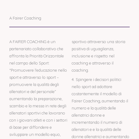
A Fairer Coaching
A FAIRER COACHING è un
sportivo attraverso una storia
partenariato collaborativo che
positiva di uguaglianza,
affronta la Priorità Orizzontale
inclusione e rispetto nel
nel campo dello Sport:
coaching e attraverso il
“Promuovere l’educazione nello
coaching.
sport e attraverso lo sport –
4. Spingere i decisori politici
promuovere la qualità degli
nello sport ad adottare
allenatori e del personale”
costantemente il modello di
aumentando la preparazione,
Fairer Coaching, aumentando il
scambio e la messa in rete degli
numero e la qualità delle
allenatori sportivi che lavorano
allenatrici donne e
con i giovani atleti e con i settori
incrementando il numero di
di base per diffondere e
allenatori e e la qualità delle
sviluppare un modello equo,
donne allenatrici e aumentando