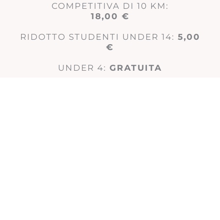
COMPETITIVA DI 10 KM:
18,00 €
RIDOTTO STUDENTI UNDER 14:
5,00
€
UNDER 4:
GRATUITA
PERSONE CON DISABILITÀ:
GRATUITA
Il 7 marzo presso il Pala Turismo di
Riccione, si terrà una giornata di
workshop sui temi relativi al
superamento di ogni forma di
discriminazione di genere. La
partecipazione ai Workshop è gratuita
e aperta a tutti e tutte. Il programma