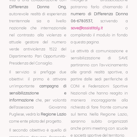
Differenza Donna Ong
,
potranno farlo chiamando il
autorevole realtà di esperienza
numero di Differenza Donna
trentennale sia a livello
06-6780537,
scrivendo a
nazionale che internazionale
save@assistitaly.it
o
nel contrasto alla violenza e
compilando il modulo in fondo
attuale gestore del numero
a questa pagina.
verde antiviolenza 1522 del
Le attività di comunicazione e
Dipartimento Pari Opportunità-
sensibilizzazione di SAVE
Presidenza del Consiglio.
partiranno con l’avvicinamento
Il servizio si prefigge due
alle grandi realtà sportive, a
obiettivi: il primo è attivare
partire dalle sedi periferiche di
un’importante
campagna di
CONI e Federazioni Sportive
sensibilizzazione e
Nazionali che hanno reagito in
informazione
che, per volontà
maniera incoraggiante alla
dell’assessora Giovanna
richiesta di fare fronte comune
Pugliese, vedrà la
Regione Lazio
sul tema. Nella Regione Lazio,
come ente pilota del progetto.
saranno subito organizzati
anche primi meeting con scuole
Il secondo obiettivo è quello di
e società sportive del territorio.