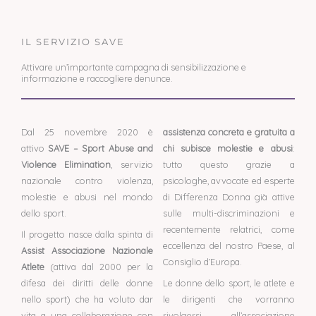
IL SERVIZIO SAVE
Attivare un’importante campagna di sensibilizzazione e
informazione e raccogliere denunce.
Dal 25 novembre 2020 è
assistenza concreta e gratuita a
attivo
SAVE – Sport Abuse and
chi subisce molestie e abusi
:
Violence Elimination
, servizio
tutto questo grazie a
nazionale contro violenza,
psicologhe, avvocate ed esperte
molestie e abusi nel mondo
di Differenza Donna già attive
dello sport.
sulle multi-discriminazioni e
recentemente relatrici, come
Il progetto nasce dalla spinta di
eccellenza del nostro Paese, al
Assist Associazione Nazionale
Consiglio d’Europa.
Atlete
(attiva dal 2000 per la
difesa dei diritti delle donne
Le donne dello sport, le atlete e
nello sport) che ha voluto dar
le dirigenti che vorranno
vita a una collaborazione con
rivolgersi all’associazione