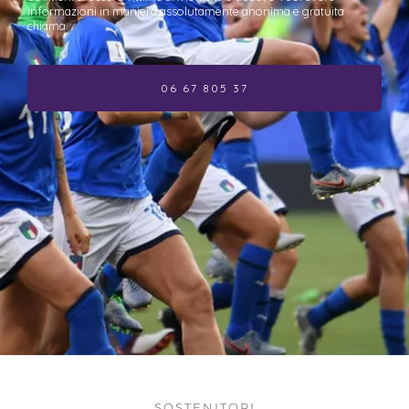
informazioni in maniera assolutamente anonima e gratuita
chiama.
06 67 805 37​
SOSTENITORI