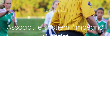
SOSTIENICI
Associati e sostieni l'impegno
di
Assist
per i diritti delle atlete e di
tutto lo sport femminile.
DIVENTA SOCIA/O