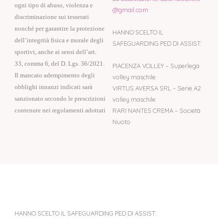
ogni tipo di abuso, violenza e
@
gmail.com
discriminazione sui tesserati
nonché per garantire la protezione
HANNO SCELTO IL
dell’integrità fisica e morale degli
SAFEGUARDING PED DI ASSIST:
sportivi, anche ai sensi dell’art.
33, comma 6, del D. Lgs. 36/2021.
PIACENZA VOLLEY – Superlega
Il mancato adempimento degli
volley maschile
obblighi innanzi indicati sarà
VIRTUS AVERSA SRL – Serie A2
volley maschile
sanzionato secondo le prescrizioni
RARI NANTES CREMA – Società
contenute nei regolamenti adottati
Nuoto
HANNO SCELTO IL SAFEGUARDING PED DI ASSIST: