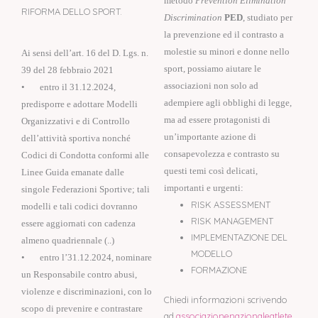
metodo
Prevention Elimination
RIFORMA DELLO SPORT.
Discrimination
PED
, studiato per
la prevenzione ed il contrasto a
molestie su minori e donne nello
Ai sensi dell’art. 16 del D. Lgs. n.
sport, possiamo aiutare le
39 del 28 febbraio 2021
associazioni non solo ad
• entro il 31.12.2024,
adempiere agli obblighi di legge,
predisporre e adottare Modelli
ma ad essere protagonisti di
Organizzativi e di Controllo
un’importante azione di
dell’attività sportiva nonché
consapevolezza e contrasto su
Codici di Condotta conformi alle
questi temi così delicati,
Linee Guida emanate dalle
importanti e urgenti:
singole Federazioni Sportive; tali
RISK ASSESSMENT
modelli e tali codici dovranno
RISK MANAGEMENT
essere aggiornati con cadenza
IMPLEMENTAZIONE DEL
almeno quadriennale (..)
MODELLO
• entro l’31.12.2024, nominare
FORMAZIONE
un Responsabile contro abusi,
violenze e discriminazioni, con lo
Chiedi informazioni scrivendo
scopo di prevenire e contrastare
ad
associazionenazionaleatlete