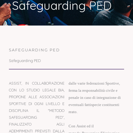
Safeguarding PED
SAFEGUARDING PED
Safeguarding PED
ASSIST, IN COLLABORAZIONE
dalle varie federazioni Sportive,
CON LO STUDIO LEGALE BIA,
ferma la responsabilità civile e
PROPONE ALLE ASSOCIAZIONI
penale in caso di integrazione di
SPORTIVE DI OGNI LIVELLO E
eventuali fattispecie costituenti
DISCIPLINA IL “METODO
reato.
SAFEGUARDING PED”,
FINALIZZATO AGLI
Con Assist ed il
ADEMPIMENTI PREVISTI DALLA