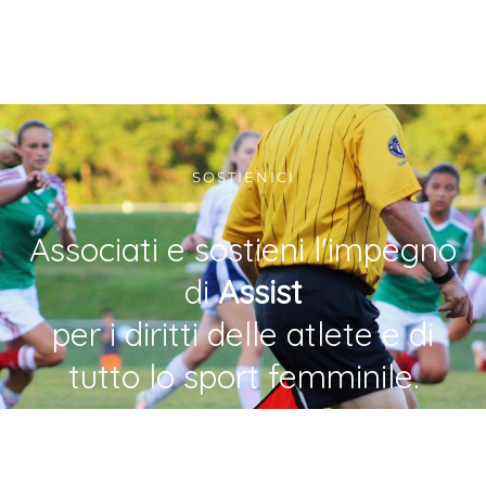
SOSTIENICI
Associati e sostieni l'impegno
di
Assist
per i diritti delle atlete e di
tutto lo sport femminile.
DIVENTA SOCIA/O