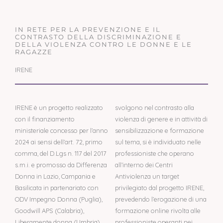
IN RETE PER LA PREVENZIONE E IL
CONTRASTO DELLA DISCRIMINAZIONE E
DELLA VIOLENZA CONTRO LE DONNE E LE
RAGAZZE
IRENE
IRENE è un progetto realizzato
svolgono nel contrasto alla
con il finanziamento
violenza di genere e in attività di
ministeriale concesso per l’anno
sensibilizzazione e formazione
2024 ai sensi dell’art. 72, primo
sul tema, si è individuato nelle
comma, del D.Lgs n. 117 del 2017
professioniste che operano
s.m.i. e promosso da Differenza
all’interno dei Centri
Donna in Lazio, Campania e
Antiviolenza un target
Basilicata in partenariato con
privilegiato dal progetto IRENE,
ODV Impegno Donna (Puglia),
prevedendo l’erogazione di una
Goodwill APS (Calabria),
formazione online rivolta alle
Liberamente donna (Umbria),
professioniste operanti nei