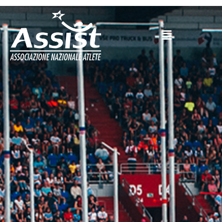
Vai
al
contenuto
Main
Menu